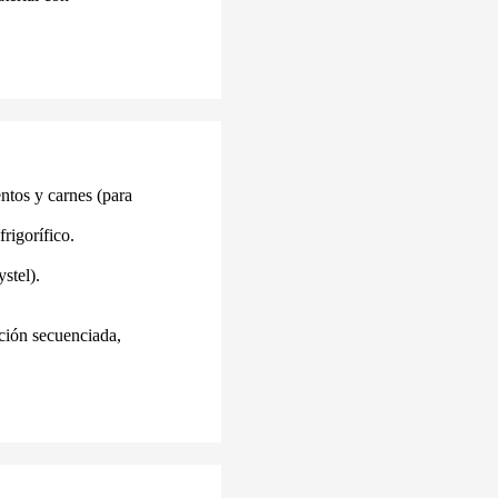
entos y carnes (para
frigorífico.
stel).
ción secuenciada,