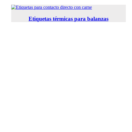
Etiquetas térmicas para balanzas
Somos proveedores de etiquetas autoadhesivas en C
Francisco, Catamarca, Rafaela, Tucumán, Santiago d
Ríos, C
*Para la ciudad de Córdoba. Envíos a todo el país me