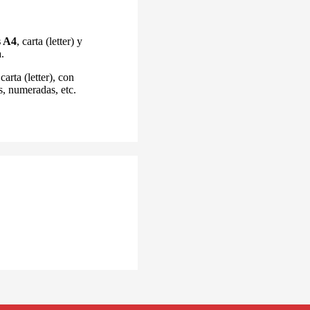
s A4
, carta (letter) y
a
.
arta (letter), con
s, numeradas, etc.