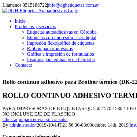
Skip
Llámenos 3515188722
|
info@dghetiquetas.com.ar
to
Facebook
Twitter
LinkedIn
content
Inicio
Productos y servicios
Etiquetas autoadhesivas en Córdoba
Etiquetas con impresión láser digital
Impresión flexográfica de etiquetas
Ribbon para impresoras
Gráfica e impresión de formularios
Insumos para embalaje en Córdoba
Contacto
Rollo continuo adhesivo para Brother térmico (DK-
ROLLO CONTINUO ADHESIVO TERMICO
PARA IMPRESORAS DE ETIQUETAS QL 550 / 570 / 580 / 1050 
NO INCLUYE EJE DE PLASTICO
Click aquí para enviar su consulta
By
administrador
|
2019-10-14T21:56:30-03:00
octubre 14th, 2019
|
Ins
Compartir esta información