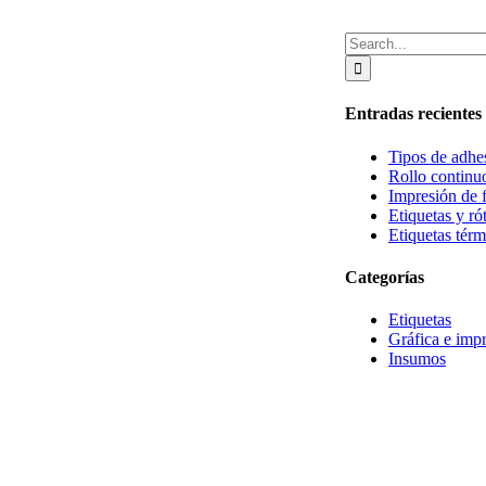
Search
for:
Entradas recientes
Tipos de adhe
Rollo contin
Impresión de 
Etiquetas y rót
Etiquetas térm
Categorías
Etiquetas
Gráfica e imp
Insumos