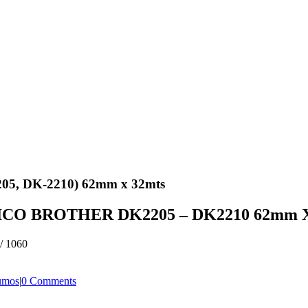
2205, DK-2210) 62mm x 32mts
 BROTHER DK2205 – DK2210 62mm X 
/ 1060
umos
|
0 Comments